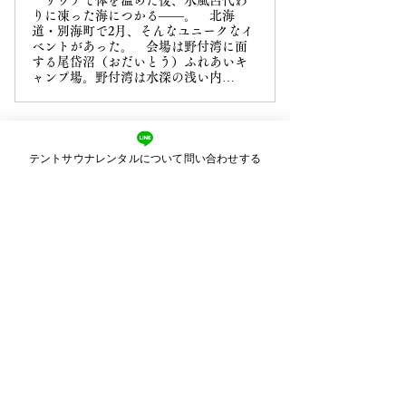
りに凍った海につかる――。 北海
道・別海町で2月、そんなユニークなイ
ベントがあった。 会場は野付湾に面
する尾岱沼（おだいとう）ふれあいキ
ャンプ場。野付湾は水深の浅い内…
テントサウナレンタルについて問い合わせする
Previous
Next