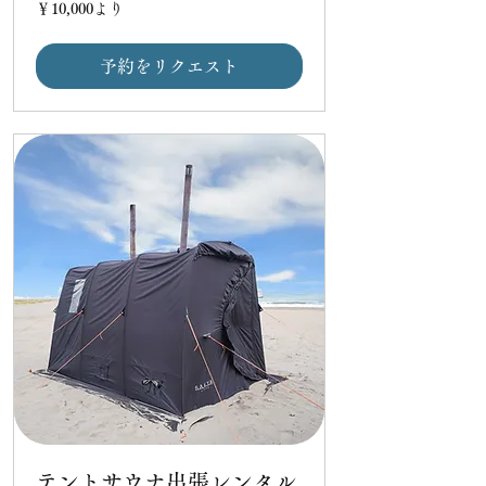
10,000
￥10,000より
円
よ
り
予約をリクエスト
テントサウナ出張レンタル