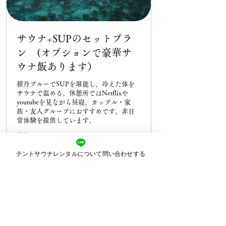
サウナ+SUPのセットプラ
ン (オプションで豪華サ
ウナ飯あります）
積丹ブルーでSUPを堪能し、冷えた体を
サウナで温める。休憩所ではNetflixや
youtubeを見ながら昼寝。カップル・家
族・友人グループにおすすめです。非日
常体験を提供しています。
詳細はこちら
テントサウナレンタルについて問い合わせする
1時間
21,000
￥21,000より
円
よ
り
予約をリクエスト