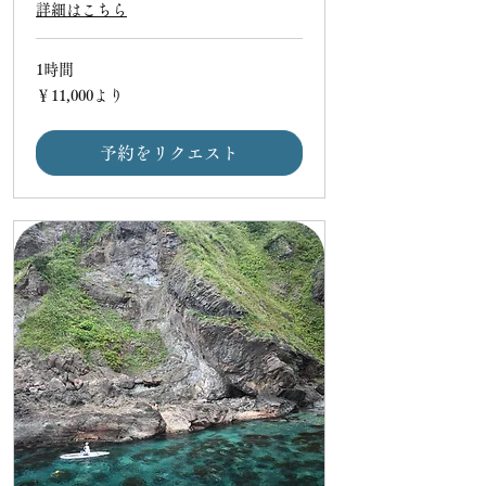
詳細はこちら
1時間
11,000
￥11,000より
円
よ
り
予約をリクエスト