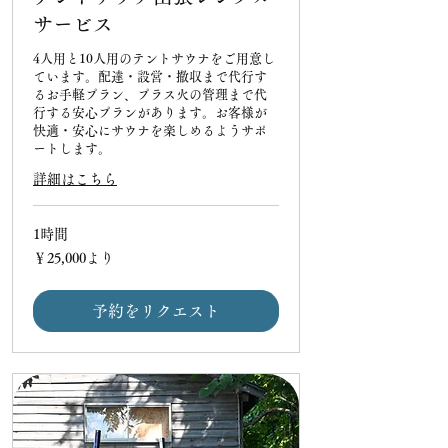
サービス
4人用と10人用のテントサウナをご用意し
ています。配達・設営・撤収まで代行す
るお手軽プラン、プラス火の管理まで代
行する安心プランがあります。お客様が
快適・安心にサウナを楽しめるようサポ
ートします。
詳細はこちら
1時間
25,000
￥25,000より
円
よ
り
予約をリクエスト